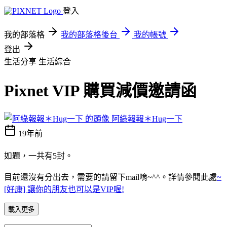
登入
我的部落格
我的部落格後台
我的帳號
登出
生活分享
生活綜合
Pixnet VIP 購買減價邀請函
阿綠報報＊Hug一下
19年前
如題，一共有5封。
目前還沒有分出去，需要的請留下mail唷~^^。詳情參閱此處
~
[好康] 讓你的朋友也可以是VIP喔!
載入更多