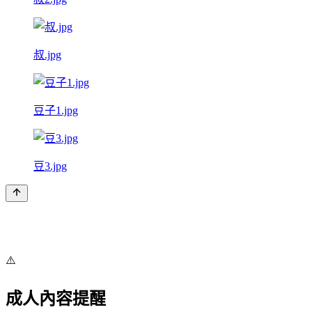
叔.jpg
豆子1.jpg
豆3.jpg
⚠️
成人內容提醒