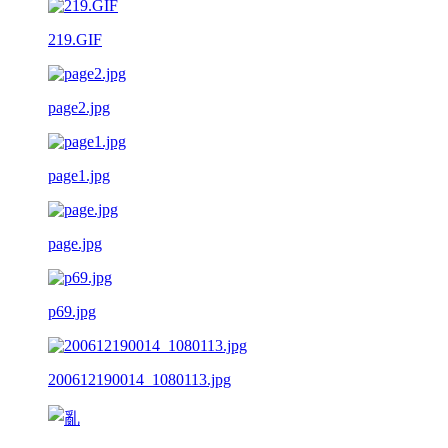
219.GIF
page2.jpg
page1.jpg
page.jpg
p69.jpg
200612190014_1080113.jpg