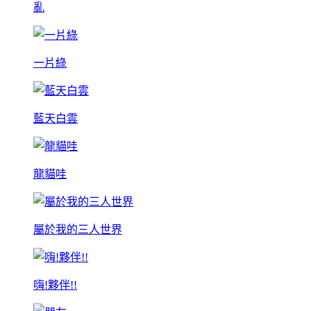
亂
一片綠
藍天白雲
龍貓哇
屬於我的三人世界
嗨!夥伴!!